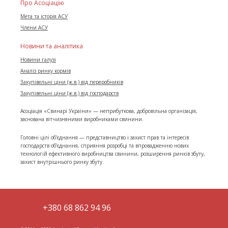
Про Асоціацію
Мета та історія АСУ
Члени АСУ
Новини та аналітика
Новини галузі
Аналіз ринку кормів
Закупівельні ціни (ж.в.) від переробників
Закупівельні ціни (ж.в.) від господарств
Асоціація «Свинарі України» — неприбуткова, добровільна організація,
заснована вітчизняними виробниками свинини.
Головні цілі об'єднання — представництво і захист прав та інтересів
господарств об’єднання, сприяння розробці та впровадженню нових
технологій ефективного виробництва свинини, розширення ринків збуту,
захист внутрішнього ринку збуту.
+380 68 862 94 96