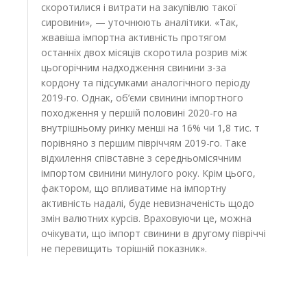
скоротилися і витрати на закупівлю такої
сировини», — уточнюють аналітики. «Так,
жвавіша імпортна активність протягом
останніх двох місяців скоротила розрив між
цьогорічним надходження свинини з-за
кордону та підсумками аналогічного періоду
2019-го. Однак, об’єми свинини імпортного
походження у першій половині 2020-го на
внутрішньому ринку менші на 16% чи 1,8 тис. т
порівняно з першим півріччям 2019-го. Таке
відхилення співставне з середньомісячним
імпортом свинини минулого року. Крім цього,
фактором, що впливатиме на імпортну
активність надалі, буде невизначеність щодо
змін валютних курсів. Враховуючи це, можна
очікувати, що імпорт свинини в другому півріччі
не перевищить торішній показник».