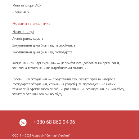
Мета та історія АСУ
Члени АСУ
Новини та аналітика
Новини галузі
Аналіз ринку кормів
Закупівельні ціни (ж.в.) від переробників
Закупівельні ціни (ж.в.) від господарств
Асоціація «Свинарі України» — неприбуткова, добровільна організація,
заснована вітчизняними виробниками свинини.
Головні цілі об'єднання — представництво і захист прав та інтересів
господарств об’єднання, сприяння розробці та впровадженню нових
технологій ефективного виробництва свинини, розширення ринків збуту,
захист внутрішнього ринку збуту.
+380 68 862 94 96
© 2011 — 2026 Асоціація "Свинарі України"