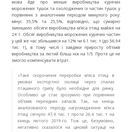
мова йде про менше виробництва курячих
морожених тушок та охолоджених їх частин тушок у
порівнянні з аналогічним періодом минулого року:
мінус 35,5% та 25,5%, відповідно, що сумарно
зменшило обсяги виробництва м’яса птиці майже на
24 т. Обсяг виробництва морожених курячих частин
у цей же час збільшився на 12% чи 6.1 тис. т (до 56,94
тис. т), в тому числі і завдяки приросту об’ємів
виробництва за лютий більш ніж на 1/5. Проте це не
змогло компенсувати втрат.
«Таке скорочення переробки м’яса птиці в
умовах експортної ізоляції через спалах
пташиного грипу було необхідне для ринку.
Особливо це стає зрозуміло при порівнянні
об’ємів перехідних запасів. Так, на кінець
аналізованого періоду нагромадження м’яса
птиці сягнуло 47,4 тис. т проти 26,4 тис. т на
кінець лютого 2019-го. Тож це, безумовно,
негативно сказалося на ціновій ситуації на