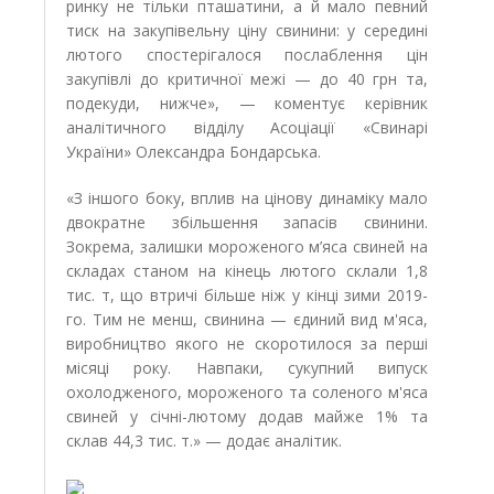
ринку не тільки пташатини, а й мало певний
тиск на закупівельну ціну свинини: у середині
лютого спостерігалося послаблення цін
закупівлі до критичної межі — до 40 грн та,
подекуди, нижче», — коментує керівник
аналітичного відділу Асоціації «Свинарі
України» Олександра Бондарська.
«З іншого боку, вплив на цінову динаміку мало
двократне збільшення запасів свинини.
Зокрема, залишки мороженого м’яса свиней на
складах станом на кінець лютого склали 1,8
тис. т, що втричі більше ніж у кінці зими 2019-
го. Тим не менш, свинина — єдиний вид м'яса,
виробництво якого не скоротилося за перші
місяці року. Навпаки, сукупний випуск
охолодженого, мороженого та соленого м'яса
свиней у січні-лютому додав майже 1% та
склав 44,3 тис. т.» — додає аналітик.