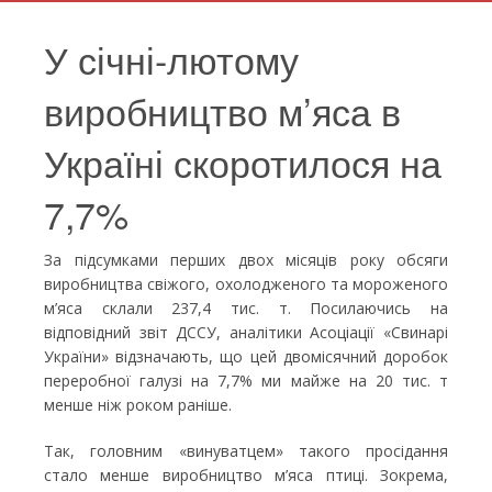
​У січні-лютому
виробництво м’яса в
Україні скоротилося на
7,7%
За підсумками перших двох місяців року обсяги
виробництва свіжого, охолодженого та мороженого
м’яса склали 237,4 тис. т. Посилаючись на
відповідний звіт ДССУ, аналітики Асоціації «Свинарі
України» відзначають, що цей двомісячний доробок
переробної галузі на 7,7% ми майже на 20 тис. т
менше ніж роком раніше.
Так, головним «винуватцем» такого просідання
стало менше виробництво м’яса птиці. Зокрема,