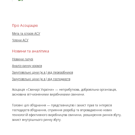
Про Асоціацію
Мета та історія АСУ
Члени АСУ
Новини та аналітика
Новини галузі
Аналіз ринку кормів
Закупівельні ціни (ж.в.) від переробників
Закупівельні ціни (ж.в.) від господарств
Асоціація «Свинарі України» — неприбуткова, добровільна організація,
заснована вітчизняними виробниками свинини.
Головні цілі об'єднання — представництво і захист прав та інтересів
господарств об’єднання, сприяння розробці та впровадженню нових
технологій ефективного виробництва свинини, розширення ринків збуту,
захист внутрішнього ринку збуту.