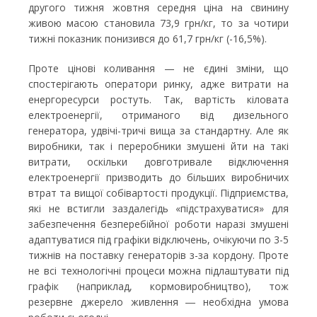
другого тижня жовтня середня ціна на свинину
живою масою становила 73,9 грн/кг, то за чотири
тижні показник понизився до 61,7 грн/кг (-16,5%).
Проте цінові коливання — не єдині зміни, що
спостерігають оператори ринку, адже витрати на
енергоресурси ростуть. Так, вартість кіловата
електроенергії, отриманого від дизельного
генератора, удвічі-тричі вища за стандартну. Але як
виробники, так і переробники змушені йти на такі
витрати, оскільки довготривале відключення
електроенергії призводить до більших виробничих
втрат та вищої собівартості продукції. Підприємства,
які не встигли заздалегідь «підстрахуватися» для
забезпечення безперебійної роботи наразі змушені
адаптуватися під графіки відключень, очікуючи по 3-5
тижнів на поставку генераторів з-за кордону. Проте
не всі технологічні процеси можна підлаштувати під
графік (наприклад, кормовиробництво), тож
резервне джерело живлення ― необхідна умова