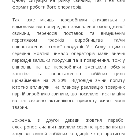
цінову ситуацію на ринку свинини, так і на сам
формат роботи його операторів.
Так, вже місяць переробники стикаються з
відмовами від попередньо замовленої охолодженої
свинини, переносів поставок та вимушеним
переглядом графіків виробництва та/чи
відвантаження готової продукції. У зв’язку з цим в
середині жовтня чимало операторів мали значні
перехідні залишки продукції та її повернення, тож у
відповідь на це переробники зменшили обсяги
заготівлі та завантаженість забійних цехів
щонайменше на 20-30%. Відповідні зміни попиту
істотно вплинули і на планову реалізацію товарних
партій виробників свинини, що посилило тиск на ціни
на тлі сезонно активнішого приросту живої маси
тварин.
Зокрема, з другої декади жовтня перебої
електропостачання підсилили сезонне просідання цін
закупівлі свиней забійних кондицій: якщо протягом