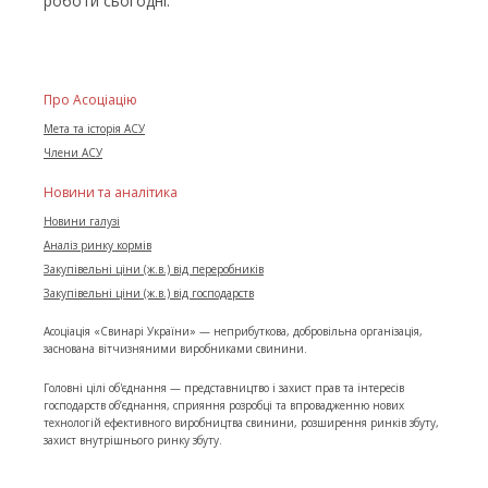
роботи сьогодні.
Про Асоціацію
Мета та історія АСУ
Члени АСУ
Новини та аналітика
Новини галузі
Аналіз ринку кормів
Закупівельні ціни (ж.в.) від переробників
Закупівельні ціни (ж.в.) від господарств
Асоціація «Свинарі України» — неприбуткова, добровільна організація,
заснована вітчизняними виробниками свинини.
Головні цілі об'єднання — представництво і захист прав та інтересів
господарств об’єднання, сприяння розробці та впровадженню нових
технологій ефективного виробництва свинини, розширення ринків збуту,
захист внутрішнього ринку збуту.