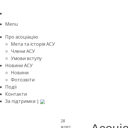
Menu
Про асоціацію
Мета та історія АСУ
Члени АСУ
Умови вступу
Новини АСУ
Новини
Фотозвіти
Події
Контакти
За підтримки |
28
Асоціа
жовт.