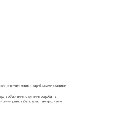
заснована вітчизняними виробниками свинини.
дарств об’єднання, сприяння розробці та
рення ринків збуту, захист внутрішнього