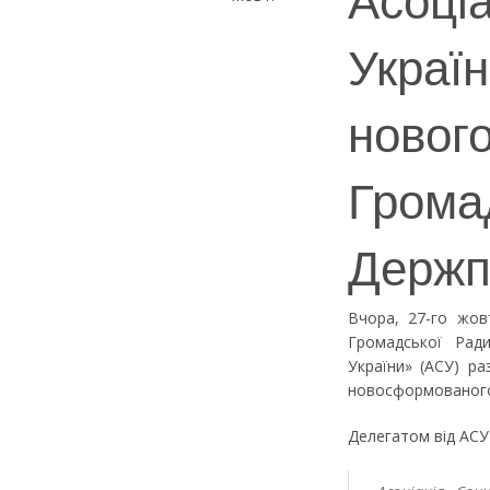
Україн
новог
Грома
Держп
Вчора, 27-го жов
Громадської Рад
України» (АСУ) ра
новосформованого
Делегатом від АСУ 