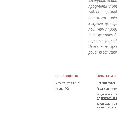
«Асоціація «Сви
профільними орг
каденції. Громад
допомагає вирі
Зокрема, цього
побічними прод
ліцензуванням д
опрацьовували 
Переконані, що 
роботи залишит
Про Асоціацію
Новини та а
Мета та історія АСУ
Новини галузі
Члени АСУ
Аналіз ринку к
Закупівельні цін
від переробник
Закупівельні цін
від господарств