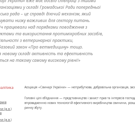
нарі України» вже має досвід співпраці з іншими
анізаціями у складі Громадської Ради попередньої
ська рада – це справді діючий механізм, який
шувати низку важливих для сектору питань.
річ працювали над порядками поводження з
уктами та використання протимікробних засобів,
іяльності з ветеринарної практики,
базовий закон «Про ветмедицину» тощо.
в новому складі активність та ефективність
ься на такому самому високому рівні!»
налітика
Асоціація «Свинарі України» — неприбуткова, добровільна організація, 
Головні цілі об'єднання — представництво і захист прав та інтересів госпо
ормів
впровадженню нових технологій ефективного виробництва свинини, розши
ринку збуту.
и (ж.в.)
ів
и (ж.в.)