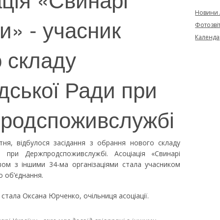
Новини
и» - учасник
Фотозві
Календа
о складу
дської Ради при
родспоживслужбі
тня, відбулося засідання з обрання нового складу
и при Держпродспоживслужбі. Асоціація «Свинарі
зом з іншими 34-ма організаціями стала учасником
 об’єднання.
стала Оксана Юрченко, очільниця асоціації.