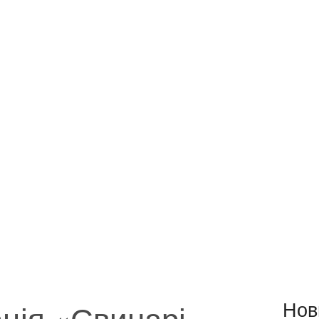
ція «Свинарі
Нов