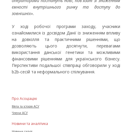
операторами постануть нові, пов'язані зі зниженням
ємності внутрішнього ринку та доступу до
зовнішніх».
У ході робочої програми заходу, учасники
ознайомилися із досвідом Данії із зниженням впливу
на довкілля та практичними рішеннями, що
дозволяють цього досягнути, перевагами
використання данської генетики та можливими
фінансовими рішеннями для українського бізнесу.
Перспективи подальшої співпраці обговорили у ході
b2b-сесій та неформального спілкування.
Про Асоціацію
Мета та історія АСУ
Члени АСУ
Новини та аналітика
Новини галузі