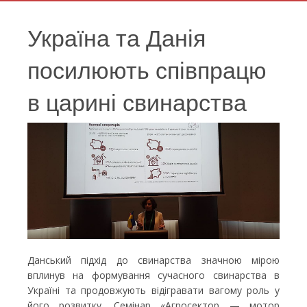
Україна та Данія
посилюють співпрацю
в царині свинарства
Данський підхід до свинарства значною мірою
вплинув на формування сучасного свинарства в
Україні та продовжують відігравати вагому роль у
його розвитку. Семінар «Агросектор — мотор