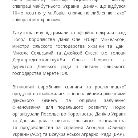
співпраці майбутнього: Україна і Данія», що відбувся
10-го жовтня у м. Львів, сприяв поглибленню такої
співпраці між країнами.
Таку ініціативу підтримали та офіційно відкрили захід
Посол Королівства Данія Оле Егберг Міккельсон,
міністри сільского господарства України та Данії
Микола Сольський та Джейкоб Єнсен, в.о. голови
Держпродспоживслужби Ольга Шевченко та
директор Данської ради з питань сільського
господарства Мерете Юл.
Вітчизняні виробники свинини та рослинницької
продукції познайомилися із інноваційними рішеннями
данського бізнесу та опціями залучення
фінансування для подальшого розвитку. Подію
організували Посольство Королівства Данія в Україні
та Данська рада з питань сільського господарства
та продовольства за сприяння Асоціації «Свинарі
Україні» (АСУ) та Всеукраїнської Аграрної Ради (ВАР).