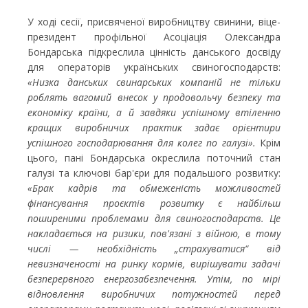
У ході сесії, присвяченої виробництву свинини, віце-
президент профільної Асоціація Олександра
Бондарська підкреслила цінність данського досвіду
для операторів українських свиногосподарств:
«Низка данських свинарських компаній не тільки
роблять вагомий внесок у продовольчу безпеку та
економіку країни, а й завдяки успішному втіленню
кращих виробничих практик задає орієнтири
успішного господарювання для колег по галузі».
Крім
цього, пані Бондарська окреслила поточний стан
галузі та ключові бар'єри для подальшого розвитку:
«Брак кадрів та обмеженість можливостей
фінансування проєктів розвитку є найбільш
поширеними проблемами для свиногосподарств. Це
накладається на ризики, пов'язані з війною, в тому
числі — необхідність „страхуватися“ від
невизначеності на ринку кормів, вирішувати задачі
безперервного енергозабезпечення. Утім, по мірі
відновлення виробничих потужностей перед