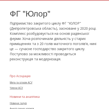
ФГ "Юлор"
Підприємство закритого циклу ФГ "ЮЛОР"
(Дніпропетровська область), засноване у 2020 році.
Комплекс розбудовується на основі радянської
ферми. Хоча розпочинали діяльність у старих
приміщеннях та з 20 голів маточного поголів’я, нині
це — сучасне господарство закритого циклу.
Поступово за можливості проводиться
реконструкція та модернізація.
Про Асоціацію
Мета та історія АСУ
Члени АСУ
Новини та аналітика
Новини галузі
Аналіз ринку кормів