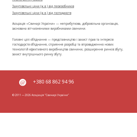
Закупівельні ціни (ж.в.) від переробників
Закупівельні ціни (ж.в.) від господарств
Асоціація «Свинарі України» — неприбуткова, добровільна організація,
заснована вітчизняними виробниками свинини.
Головні цілі об'єднання — представництво і захист прав та інтересів
господарств об’єднання, сприяння розробці та впровадженню нових
технологій ефективного виробництва свинини, розширення ринків збуту,
захист внутрішнього ринку збуту.
+380 68 862 94 96
© 2011 — 2026 Асоціація "Свинарі України"