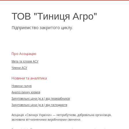
ТОВ "Тиниця Агро"
Підприємство закритого циклу.
Про Асоціацію
Мета та історія АСУ
Члени АСУ
Новини та аналітика
Новини галузі
Аналіз ринку кормів
Закупівельні ціни (ж.в.) від переробників
Закупівельні ціни (ж.в.) від господарств
Асоціація «Свинарі України» — неприбуткова, добровільна організація,
заснована вітчизняними виробниками свинини.