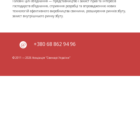
Головні цілі об'єднання — представництво і захист прав та інтересів
господарств об’єднання, сприяння розробці та впровадженню нових
технологій ефективного виробництва свинини, розширення ринків збуту,
захист внутрішнього ринку збуту.
+380 68 862 94 96
© 2011 — 2026 Асоціація "Свинарі України"