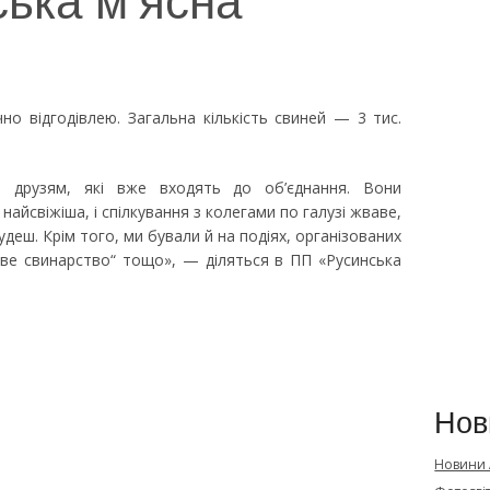
о відгодівлею. Загальна кількість свиней — 3 тис.
ки друзям, які вже входять до об’єднання. Вони
айсвіжіша, і спілкування з колегами по галузі жваве,
будеш. Крім того, ми бували й на подіях, організованих
ове свинарство“ тощо», — діляться в ПП «Русинська
Нов
Новини