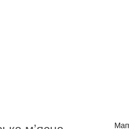
ька м’ясна
Мап