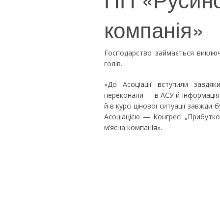
компанія»
Господарство займається виключн
голів.
«До Асоціації вступили завдя
переконали — в АСУ й інформація н
й в курсі цінової ситуації завжди 
Асоціацією — Конгресі „Прибутк
м’ясна компанія».