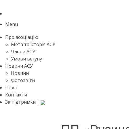
Menu
Про асоціацію
Мета та історія АСУ
Члени АСУ
Умови вступу
Новини АСУ
Новини
Фотозвіти
Події
Контакти
За підтримки |
ПП «Русинс