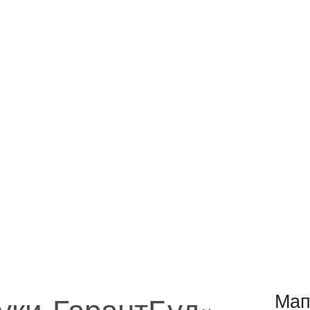
уки-ГарантБуд»
Мап