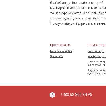
базі збанкрутілого м’ясопереробно
му. Наразі в асортименті м’ясоко
та напівфабрикатів. Ковбасні вир
Прилуках, а й у Києві, Сумській, Че
Прилуки відкриті фірмові магазини
Про Асоціацію
Новини та а
Мета та історія АСУ
Новини галузі
Члени АСУ
Аналіз ринку к
Закупівельні цін
від переробник
Закупівельні цін
від господарств
+380 68 862 94 96