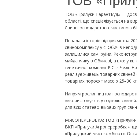
ТОВ «Прилуки-ГарантБуд» — досвід
області, що спеціалізується на ви
Свиногосподарство є частиною бі
Почалася історія підприємства 20
свинокомплексу у с. Обичів непода
залишилися самі руїни. Реконстр
майданчику в Обичеві, а вже у квіт
генетичної компанії PIC із Чехії. 
реалізує живець товарних свиней (
товарних поросят масою 25–30 кг
Напрям рослинництва господарств
використовують у годівлю свиней
для всіх статево-вікових груп сви
М’ЯСОПЕРЕРОБКА: ТОВ «Прилуки-Г
ВКП «Прилуки Агропереробка», що 
«Прилуцький м’ясокомбінат». Оста