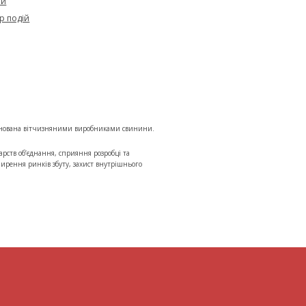
ти
р подій
заснована вітчизняними виробниками свинини.
дарств об’єднання, сприяння розробці та
рення ринків збуту, захист внутрішнього