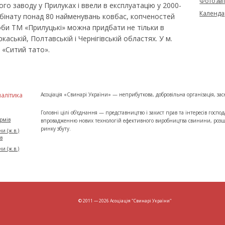
Фотозві
го заводу у Прилуках і ввели в експлуатацію у 2000-
Календа
мбінату понад 80 найменувань ковбас, копченостей
оби ТМ «Прилуцькі» можна придбати не тільки в
ркаській, Полтавській і Чернігівській областях. У м.
 «Ситий тато».
налітика
Асоціація «Свинарі України» — неприбуткова, добровільна організація, 
Головні цілі об'єднання — представництво і захист прав та інтересів госпо
ормів
впровадженню нових технологій ефективного виробництва свинини, розши
ринку збуту.
и (ж.в.)
ів
и (ж.в.)
© 2011 — 2026 Асоціація "Свинарі України"