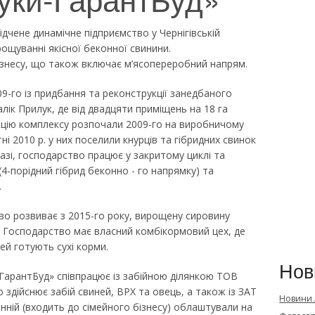
чене динамічне підприємство у Чернігівській
рощуванні якісної беконної свинини.
знесу, що також включає м’ясопереробний напрям.
09-го із придбання та реконструкції занедбаного
лік Прилук, де від двадцяти приміщень на 18 га
укцію комплексу розпочали 2009-го на виробничому
ні 2010 р. у них поселили кнурців та гібридних свинок
Нразі, господарство працює у закритому циклі та
4-порідний гібрид беконно - го напрямку) та
.
о розвиває з 2015-го року, вирощену сировину
. Господарство має власний комбікормовий цех, де
ней готують сухі корми.
Нов
арантБуд» співпрацює із забійною ділянкою ТОВ
здійснює забій свиней, ВРХ та овець, а також із ЗАТ
Новини
нній (входить до сімейного бізнесу) облаштували на