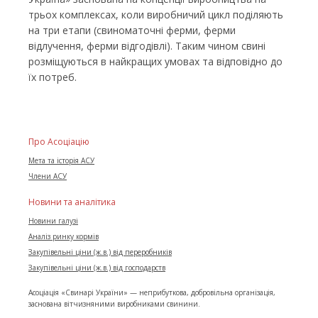
трьох комплексах, коли виробничий цикл поділяють
на три етапи (свиноматочні ферми, ферми
відлучення, ферми відгодівлі). Таким чином свині
розміщуються в найкращих умовах та відповідно до
їх потреб.
Про Асоціацію
Мета та історія АСУ
Члени АСУ
Новини та аналітика
Новини галузі
Аналіз ринку кормів
Закупівельні ціни (ж.в.) від переробників
Закупівельні ціни (ж.в.) від господарств
Асоціація «Свинарі України» — неприбуткова, добровільна організація,
заснована вітчизняними виробниками свинини.