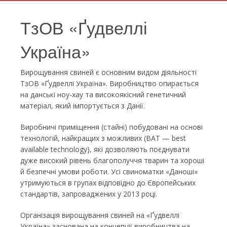
ТзОВ «Ґудвеллі
Україна»
Вирощування свиней є основним видом діяльності
ТзОВ «Ґудвеллі Україна». Виробництво опирається
на данські ноу-хау та високоякісний генетичний
матеріал, який імпортується з Данії.
Виробничі приміщення (стайні) побудовані на основі
технологій, найкращих з можливих (BAT — best
available technology), які дозволяють поєднувати
дуже високий рівень благополуччя тварин та хороші
й безпечні умови роботи. Усі свиноматки «Даноші»
утримуються в групах відповідно до Європейських
стандартів, запроваджених у 2013 році.
Організація вирощування свиней на «Ґудвеллі
Україна» заснована на концепції виробництва на